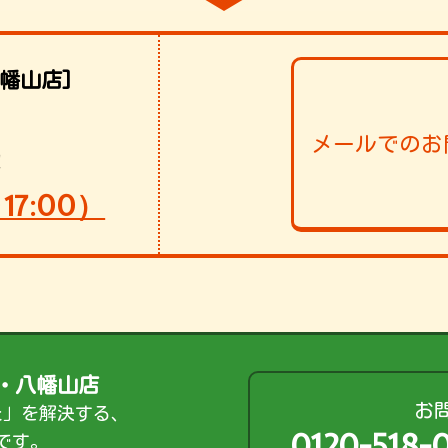
幡山店]
メールでのお
！
17:00）
・八幡山店
お
た」を解決する、
0120-518
です。